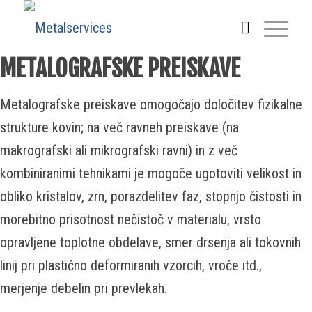
METALOGRAFSKE PREISKAVE
Metalografske preiskave omogočajo določitev fizikalne
strukture kovin; na več ravneh preiskave (na
makrografski ali mikrografski ravni) in z več
kombiniranimi tehnikami je mogoče ugotoviti velikost in
obliko kristalov, zrn, porazdelitev faz, stopnjo čistosti in
morebitno prisotnost nečistoč v materialu, vrsto
opravljene toplotne obdelave, smer drsenja ali tokovnih
linij pri plastično deformiranih vzorcih, vroče itd.,
merjenje debelin pri prevlekah.