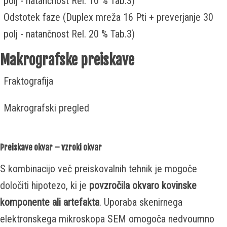
polj - natančnost Rel. 10 % Tab.3)
Odstotek faze (Duplex mreža 16 Pti + preverjanje 30
polj - natančnost Rel. 20 % Tab.3)
Makrografske preiskave
Fraktografija
Makrografski pregled
Preiskave okvar – vzroki okvar
S kombinacijo več preiskovalnih tehnik je mogoče
določiti hipotezo, ki je
povzročila okvaro kovinske
komponente ali artefakta
. Uporaba skenirnega
elektronskega mikroskopa SEM omogoča nedvoumno