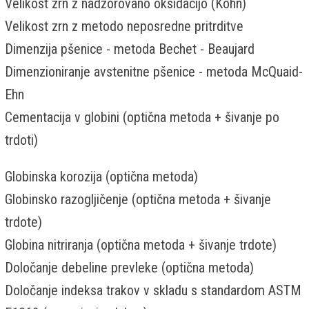
Velikost zrn z nadzorovano oksidacijo (Kohn)
Velikost zrn z metodo neposredne pritrditve
Dimenzija pšenice - metoda Bechet - Beaujard
Dimenzioniranje avstenitne pšenice - metoda McQuaid-
Ehn
Cementacija v globini (optična metoda + šivanje po
trdoti)
Globinska korozija (optična metoda)
Globinsko razogljičenje (optična metoda + šivanje
trdote)
Globina nitriranja (optična metoda + šivanje trdote)
Določanje debeline prevleke (optična metoda)
Določanje indeksa trakov v skladu s standardom ASTM